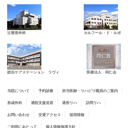
辻整形外科
カルフール・ド・ルポ
総合ケアステーション ラヴィ
医療法人 同仁会
当院について
予約診療
担当医師・リハビリ職員のご案内
形成外科
通院支援送迎
通所リハ
訪問リハ
お問い合わせ
交通アクセス
採用情報
ご利用にあたって
個人情報保護方針