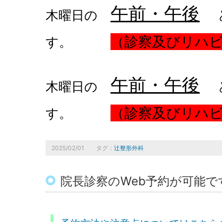
午前・午後
木曜日の
（診察及びリハ
す。
午前・午後
木曜日の
（診察及びリハ
す。
2025/02/01
タグ：
辻整形外科
院長診察のWeb予約が可能